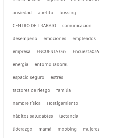
ansiedad
apetito
bossing
CENTRO DE TRABAJO
comunicación
desempeño
emociones
empleados
empresa
ENCUESTA 035
Encuesta035
energía
entorno laboral
espacio seguro
estrés
factores de riesgo
familia
hambre física
Hostigamiento
hábitos saludables
lactancia
liderazgo
mamá
mobbing
mujeres