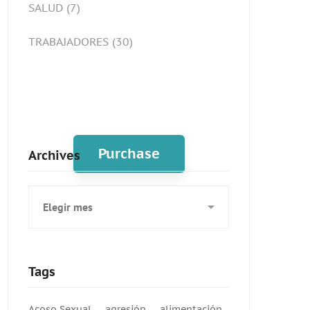
SALUD
(7)
TRABAJADORES
(30)
Spot for banner
Purchase
Archives
Archives
Tags
Acoso Sexual
agresión
alimentación