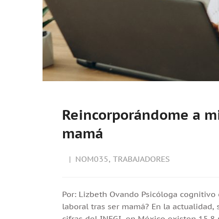
Reincorporándome a mi 
mamá
NOM035
,
TRABAJADORES
Por: Lizbeth Ovando Psicóloga cognitivo
laboral tras ser mamá? En la actualidad,
cifras del INEGI, en México existen 15.8