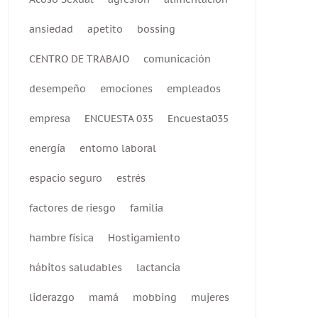
ansiedad
apetito
bossing
CENTRO DE TRABAJO
comunicación
desempeño
emociones
empleados
empresa
ENCUESTA 035
Encuesta035
energía
entorno laboral
espacio seguro
estrés
factores de riesgo
familia
hambre física
Hostigamiento
hábitos saludables
lactancia
liderazgo
mamá
mobbing
mujeres