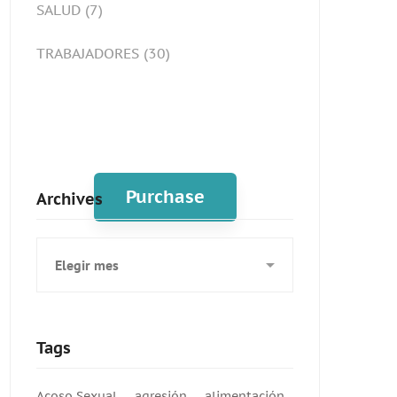
SALUD
(7)
TRABAJADORES
(30)
Spot for banner
Purchase
Archives
Archives
Tags
Acoso Sexual
agresión
alimentación