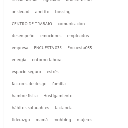
ansiedad
apetito
bossing
CENTRO DE TRABAJO
comunicación
desempeño
emociones
empleados
empresa
ENCUESTA 035
Encuesta035
energía
entorno laboral
espacio seguro
estrés
factores de riesgo
familia
hambre física
Hostigamiento
hábitos saludables
lactancia
liderazgo
mamá
mobbing
mujeres