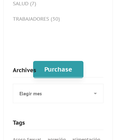
SALUD
(7)
TRABAJADORES
(30)
Spot for banner
Purchase
Archives
Archives
Tags
Acoso Sexual
agresión
alimentación