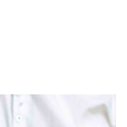
Home
saludmental