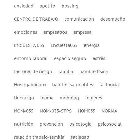
ansiedad
apetito
bossing
CENTRO DE TRABAJO
comunicación
desempeño
emociones
empleados
empresa
ENCUESTA 035
Encuesta035
energía
entorno laboral
espacio seguro
estrés
factores de riesgo
familia
hambre física
Hostigamiento
hábitos saludables
lactancia
liderazgo
mamá
mobbing
mujeres
NOM-035
NOM-035-STPS
NOM035
NORMA
nutrición
prevención
psicología
psicosocial
relación trabajo-familia
saciedad