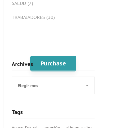
SALUD
(7)
TRABAJADORES
(30)
Spot for banner
Purchase
Archives
Archives
Tags
Acoso Sexual
agresión
alimentación