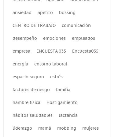
ansiedad
apetito
bossing
CENTRO DE TRABAJO
comunicación
desempeño
emociones
empleados
empresa
ENCUESTA 035
Encuesta035
energía
entorno laboral
espacio seguro
estrés
factores de riesgo
familia
hambre física
Hostigamiento
hábitos saludables
lactancia
liderazgo
mamá
mobbing
mujeres