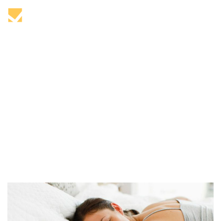
Tag: descansar
Home
descansar