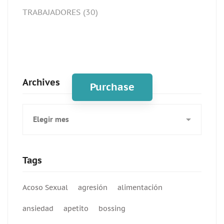
TRABAJADORES
(30)
Spot for banner
Archives
Purchase
Archives
Tags
Acoso Sexual
agresión
alimentación
ansiedad
apetito
bossing