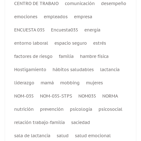
CENTRO DE TRABAJO
comunicación
desempeño
emociones
empleados
empresa
ENCUESTA 035
Encuesta035
energía
entorno laboral
espacio seguro
estrés
factores de riesgo
familia
hambre física
Hostigamiento
hábitos saludables
lactancia
liderazgo
mamá
mobbing
mujeres
NOM-035
NOM-035-STPS
NOM035
NORMA
nutrición
prevención
psicología
psicosocial
relación trabajo-familia
saciedad
sala de lactancia
salud
salud emocional