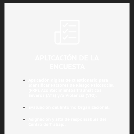
APLICACIÓN DE LA
ENCUESTA
Aplicación digital de cuestionario para
Identificar Factores de Riesgo Psicosocial
(FRP), Acontecimientos Traumáticos
Severos (ATS) y/o Violencia (VIO).
Evaluación del Entorno Organizacional.
Asignación y alta de responsables del
Centro de Trabajo.