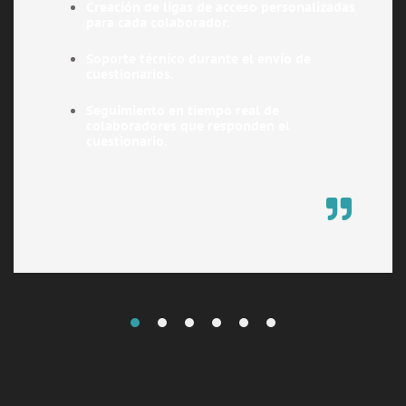
Creación de ligas de acceso personalizadas
para cada colaborador.
Soporte técnico durante el envío de
cuestionarios.
Seguimiento en tiempo real de
colaboradores que responden el
cuestionario.